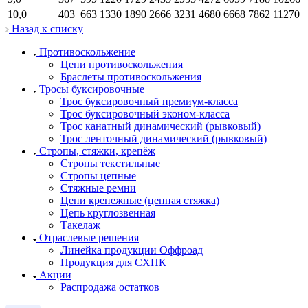
10,0
403
663
1330
1890
2666
3231
4680
6668
7862
11270
Назад к списку
Противоскольжение
Цепи противоскольжения
Браслеты противоскольжения
Тросы буксировочные
Трос буксировочный премиум-класса
Трос буксировочный эконом-класса
Трос канатный динамический (рывковый)
Трос ленточный динамический (рывковый)
Стропы, стяжки, крепёж
Стропы текстильные
Стропы цепные
Стяжные ремни
Цепи крепежные (цепная стяжка)
Цепь круглозвенная
Такелаж
Отраслевые решения
Линейка продукции Оффроад
Продукция для СХПК
Акции
Распродажа остатков