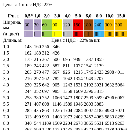
Цена за 1 шт. с НДС 22%
Г/п, т
0,5*
1,0
2,0
3,0
4,0
5,0
6,0
8,0
10,0
15,0
Ширина,
30
30
60
90
120
150
180
240
300
300
мм
(и цвет)
|
|
||
|||
||||
|||||
||||||
||||||||
||||||||||
||||||||||
Длина, м:
Цена с НДС - 22% за шт.
1,0
148
160
256
346
1,5
162
188
312
426
2,0
175
215
367
506
695
939
1337
1855
2,5
189
243
422
587
811
1077
1541
2139
3,0
203
270
477
667
926
1215
1745
2423
2908
4011
3,5
216
297
562
785
1042
1354
1949
2707
4,0
230
325
642
905
1243
1531
2192
3031
3632
5064
4,5
244
352
697
985
1358
1669
2396
3315
5,0
258
380
752
1066
1473
1807
2599
3599
4306
6067
5,5
271
407
808
1146
1589
1946
2803
3883
6,0
285
435
863
1226
1704
2084
3007
4182
4980
7071
7,0
313
490
999
1408
1973
2402
3457
4963
5839
8259
8,0
340
544
1109
1569
2204
2678
3865
5531
6513
9263
9,0
367
599
1220
1729
2435
2955
4272
6099
7188
10266