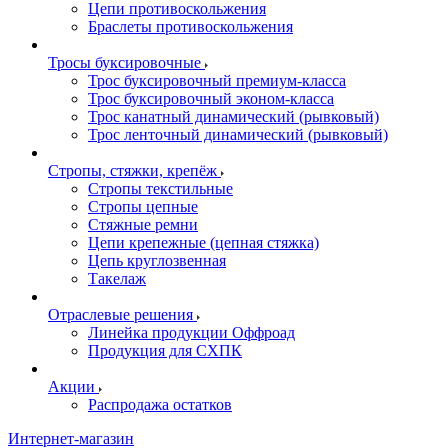
Цепи противоскольжения
Браслеты противоскольжения
Тросы буксировочные
Трос буксировочный премиум-класса
Трос буксировочный эконом-класса
Трос канатный динамический (рывковый)
Трос ленточный динамический (рывковый)
Стропы, стяжки, крепёж
Стропы текстильные
Стропы цепные
Стяжные ремни
Цепи крепежные (цепная стяжка)
Цепь круглозвенная
Такелаж
Отраслевые решения
Линейка продукции Оффроад
Продукция для СХПК
Акции
Распродажа остатков
Интернет-магазин