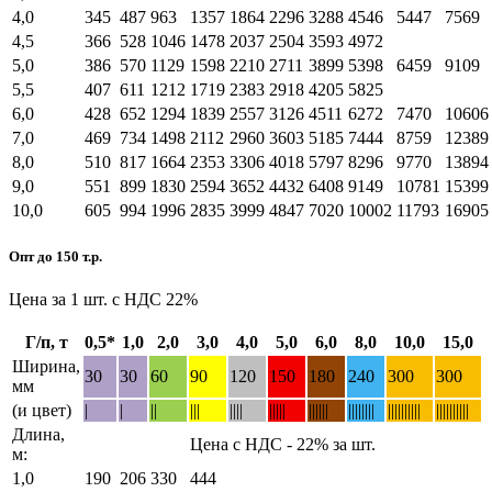
4,0
345
487
963
1357
1864
2296
3288
4546
5447
7569
4,5
366
528
1046
1478
2037
2504
3593
4972
5,0
386
570
1129
1598
2210
2711
3899
5398
6459
9109
5,5
407
611
1212
1719
2383
2918
4205
5825
6,0
428
652
1294
1839
2557
3126
4511
6272
7470
10606
7,0
469
734
1498
2112
2960
3603
5185
7444
8759
12389
8,0
510
817
1664
2353
3306
4018
5797
8296
9770
13894
9,0
551
899
1830
2594
3652
4432
6408
9149
10781
15399
10,0
605
994
1996
2835
3999
4847
7020
10002
11793
16905
Опт до 150 т.р.
Цена за 1 шт. с НДС 22%
Г/п, т
0,5*
1,0
2,0
3,0
4,0
5,0
6,0
8,0
10,0
15,0
Ширина,
30
30
60
90
120
150
180
240
300
300
мм
(и цвет)
|
|
||
|||
||||
|||||
||||||
||||||||
||||||||||
||||||||||
Длина,
Цена с НДС - 22% за шт.
м:
1,0
190
206
330
444