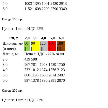
5,0
1003
1395
1901
2420
2913
6,0
1152
1608
2200
2790
3349
Опт до 150 т.р.
Цена за 1 шт. с НДС 22%
Г/п, т
2,0
3,0
4,0
5,0
6,0
Ширина, мм
60
90
120
150
180
(и цвет)
||
|||
||||
|||||
||||||
Длина, м:
Цена с НДС - 22% за шт.
2,0
439
598
3,0
567
781
1058
1439
1750
4,0
732
1012
1374
1756
2123
5,0
860
1195
1630
2074
2497
6,0
987
1378
1886
2391
2870
Опт до 250 т.р.
Цена за 1 шт. с НДС 22%