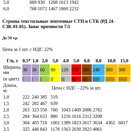
5,0
669
930
1268
1613
1942
6,0
768
1072
1467
1860
2232
Стропы текстильные ленточные СТП и СТК (РД 24-
СЗК-01-01). Запас прочности 7:1
До 50 т.р.
Цена за 1 шт. с НДС 22%
Г/п, т
0,5*
1,0
2,0
3,0
4,0
5,0
6,0
8,0
10,0
15,0
Ширина,
30
30
60
90
120
150
180
240
300
300
мм
(и цвет)
|
|
||
|||
||||
|||||
||||||
||||||||
||||||||||
||||||||||
Длина,
Цена с НДС - 22% за шт.
м:
1,0
222
240
385
519
1,5
242
282
467
639
2,0
263
323
550
760
1043
1409
2006
2782
2,5
284
364
633
880
1216
1616
2312
3208
3,0
304
405
716
1001
1389
1823
2617
3634
4362
6017
3,5
325
446
843
1178
1563
2030
2923
4061