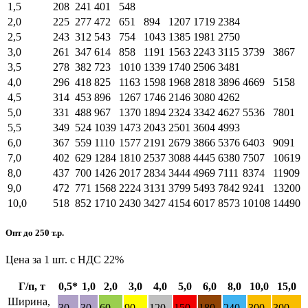
1,5
208
241
401
548
2,0
225
277
472
651
894
1207
1719
2384
2,5
243
312
543
754
1043
1385
1981
2750
3,0
261
347
614
858
1191
1563
2243
3115
3739
3867
3,5
278
382
723
1010
1339
1740
2506
3481
4,0
296
418
825
1163
1598
1968
2818
3896
4669
5158
4,5
314
453
896
1267
1746
2146
3080
4262
5,0
331
488
967
1370
1894
2324
3342
4627
5536
7801
5,5
349
524
1039
1473
2043
2501
3604
4993
6,0
367
559
1110
1577
2191
2679
3866
5376
6403
9091
7,0
402
629
1284
1810
2537
3088
4445
6380
7507
10619
8,0
437
700
1426
2017
2834
3444
4969
7111
8374
11909
9,0
472
771
1568
2224
3131
3799
5493
7842
9241
13200
10,0
518
852
1710
2430
3427
4154
6017
8573
10108
14490
Опт до 250 т.р.
Цена за 1 шт. с НДС 22%
Г/п, т
0,5*
1,0
2,0
3,0
4,0
5,0
6,0
8,0
10,0
15,0
Ширина,
30
30
60
90
120
150
180
240
300
300