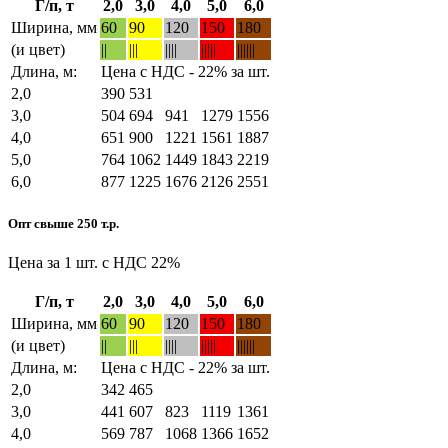
Г/п, т
2,0
3,0
4,0
5,0
6,0
Ширина, мм
60
90
120
150
180
(и цвет)
||
|||
||||
|||||
||||||
Длина, м:
Цена с НДС - 22% за шт.
2,0
390
531
3,0
504
694
941
1279
1556
4,0
651
900
1221
1561
1887
5,0
764
1062
1449
1843
2219
6,0
877
1225
1676
2126
2551
Опт свыше 250 т.р.
Цена за 1 шт. с НДС 22%
Г/п, т
2,0
3,0
4,0
5,0
6,0
Ширина, мм
60
90
120
150
180
(и цвет)
||
|||
||||
|||||
||||||
Длина, м:
Цена с НДС - 22% за шт.
2,0
342
465
3,0
441
607
823
1119
1361
4,0
569
787
1068
1366
1652