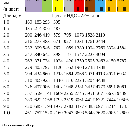
мм
(и цвет)
|
|
||
|||
||||
|||||
||||||
||||||||
||||||||||
||||||||||
Длина, м:
Цена с НДС - 22% за шт.
1,0
169
183
293
395
1,5
185
214
356
487
2,0
200
246
419
579
795
1073
1528
2119
2,5
216
277
483
671
927
1231
1761
2444
3,0
232
309
546
762
1059
1389
1994
2769
3324
4584
3,5
247
340
642
898
1191
1547
2227
3094
4,0
263
371
734
1034
1420
1750
2505
3463
4150
5787
4,5
279
403
797
1126
1552
1908
2738
3788
5,0
294
434
860
1218
1684
2066
2971
4113
4921
6934
5,5
310
465
923
1310
1816
2223
3204
4438
6,0
326
497
986
1402
1948
2381
3437
4779
5691
8081
7,0
357
559
1141
1609
2255
2745
3951
5671
6673
9439
8,0
389
622
1268
1793
2519
3061
4417
6321
7444
10586
9,0
420
685
1394
1977
2783
3377
4883
6971
8214
11733
10,0
461
757
1520
2160
3047
3693
5348
7620
8985
12880
Опт свыше 250 т.р.