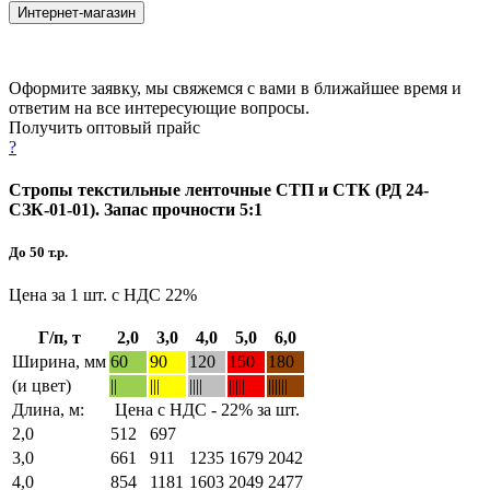
Интернет-магазин
Оформите заявку, мы свяжемся с вами в ближайшее время и
ответим на все интересующие вопросы.
Получить оптовый прайс
?
Стропы текстильные ленточные СТП и СТК (РД 24-
СЗК-01-01). Запас прочности 5:1
До 50 т.р.
Цена за 1 шт. с НДС 22%
Г/п, т
2,0
3,0
4,0
5,0
6,0
Ширина, мм
60
90
120
150
180
(и цвет)
||
|||
||||
|||||
||||||
Длина, м:
Цена с НДС - 22% за шт.
2,0
512
697
3,0
661
911
1235
1679
2042
4,0
854
1181
1603
2049
2477