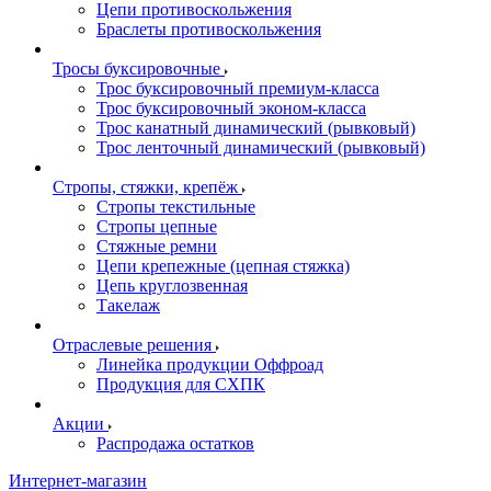
Цепи противоскольжения
Браслеты противоскольжения
Тросы буксировочные
Трос буксировочный премиум-класса
Трос буксировочный эконом-класса
Трос канатный динамический (рывковый)
Трос ленточный динамический (рывковый)
Стропы, стяжки, крепёж
Стропы текстильные
Стропы цепные
Стяжные ремни
Цепи крепежные (цепная стяжка)
Цепь круглозвенная
Такелаж
Отраслевые решения
Линейка продукции Оффроад
Продукция для СХПК
Акции
Распродажа остатков
Интернет-магазин