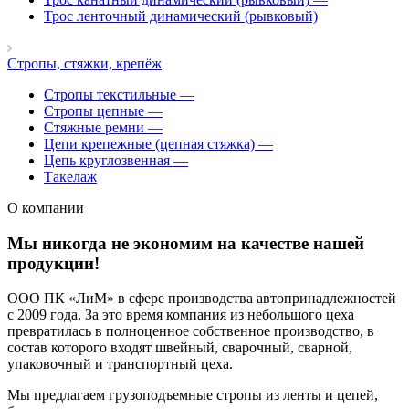
Трос ленточный динамический (рывковый)
Стропы, стяжки, крепёж
Стропы текстильные
—
Стропы цепные
—
Стяжные ремни
—
Цепи крепежные (цепная стяжка)
—
Цепь круглозвенная
—
Такелаж
О компании
Мы никогда не экономим на качестве нашей
продукции!
ООО ПК «ЛиМ» в сфере производства автопринадлежностей
с 2009 года. За это время компания из небольшого цеха
превратилась в полноценное собственное производство, в
состав которого входят швейный, сварочный, сварной,
упаковочный и транспортный цеха.
Мы предлагаем грузоподъемные стропы из ленты и цепей,